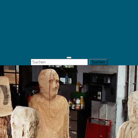
Mein Konto
Kontakt
Artort
Ausstellungen
Kunstaktionen
Landart
Geheimtipps
Portfolio
0 Artikel
0,00 €
Suchen
nach: