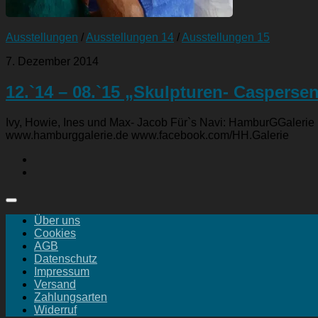
Ausstellungen
/
Ausstellungen 14
/
Ausstellungen 15
7. Dezember 2014
12.`14 – 08.`15 „Skulpturen- Casperse
Ivy, Howie, Ines und Max- Jacob Für`s Navi: HamburGGalerie
www.hamburggalerie.de www.facebook.com/HH.Galerie
Über uns
Cookies
AGB
Datenschutz
Impressum
Versand
Zahlungsarten
Widerruf