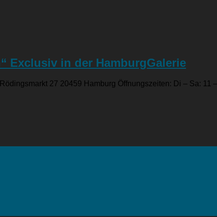
n“ Exclusiv in der HamburgGalerie
 Rödingsmarkt 27 20459 Hamburg Öffnungszeiten: Di – Sa: 11 –