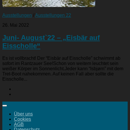
Ausstellungen
/
Ausstellungen 22
26. Mai 2022
Juni- August`22 – „Eisbär auf
Eisscholle“
Es ist vollbracht! Der “Eisbär auf Eisscholle” schwimmt ab
sofort im Rantzauer See!Schon von weitem leuchtet sein
weißer Körper im Sonnenlicht.Jeder kann “Isbjørn” mit dem
Tret-Boot nahekommen. Auf keinen Fall aber sollte die
Eisscholle...
Über uns
Cookies
AGB
Datenschutz