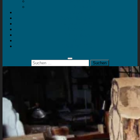
Mein Konto
Kontakt
Artort
Ausstellungen
Kunstaktionen
Landart
Geheimtipps
Portfolio
0 Artikel
0,00 €
Suchen
nach: