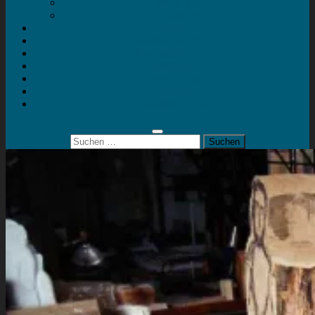
Mein Konto
Kontakt
Artort
Ausstellungen
Kunstaktionen
Landart
Geheimtipps
Portfolio
0 Artikel
0,00 €
Suchen
nach: