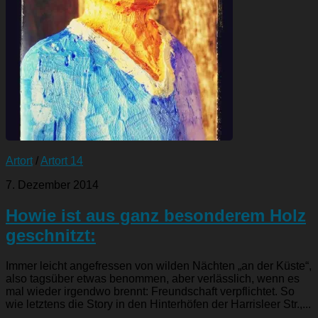
Artort
/
Artort 14
7. Dezember 2014
Howie ist aus ganz besonderem Holz
geschnitzt:
Immer leicht angefressen von wilden Nächten „an der Küste“,
also tagsüber etwas benommen, aber verlässlich, wenn es
mal wieder irgendwo brennt: Freundschaft verpflichtet. So
wie letztens die Story in den Hinterhöfen der Harrisleer Str.,...