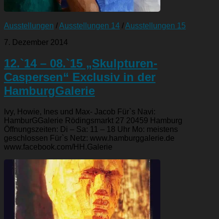
Ausstellungen
/
Ausstellungen 14
/
Ausstellungen 15
7. Dezember 2014
12.`14 – 08.`15 „Skulpturen-
Caspersen“ Exclusiv in der
HamburgGalerie
Ivy, Howie, Ines und Max- Jacob Für`s Navi:
HamburGGalerie Rödingsmarkt 27 20459 Hamburg
Öffnungszeiten: Di – Sa: 11 – 18 Uhr Mo: meistens
geschlossen Für`s Netz: www.hamburggalerie.de
www.facebook.com/HH.Galerie