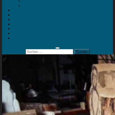
Mein Konto
Kontakt
Artort
Ausstellungen
Kunstaktionen
Landart
Geheimtipps
Portfolio
0 Artikel
0,00 €
Suchen
nach: