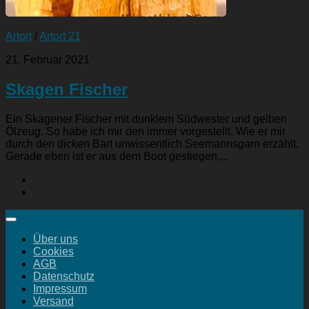
Artort
/
Artort 21
21. Februar 2021
Skagen Fischer
Ein Skagener Fischer mit dunklem Südwester und gelben
Ölzeug. So habe ich mir den immer vorgestellt. Wie er mir
durch den dicken Bart unwissentlich Seemannsgarn erzählt.
Gerade eben ist er aus dem Boot gestiegen,...
Über uns
Cookies
AGB
Datenschutz
Impressum
Versand