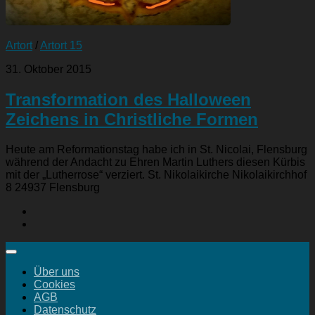
Artort
/
Artort 15
31. Oktober 2015
Transformation des Halloween
Zeichens in Christliche Formen
Heute am Reformationstag habe ich in St. Nicolai, Flensburg
während der Andacht zu Ehren Martin Luthers diesen Kürbis
mit der „Lutherrose“ verziert. St. Nikolaikirche Nikolaikirchhof
8 24937 Flensburg
Über uns
Cookies
AGB
Datenschutz