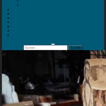
Mein Konto
Kontakt
Artort
Ausstellungen
Kunstaktionen
Landart
Geheimtipps
Portfolio
0 Artikel
0,00 €
Suchen
nach: