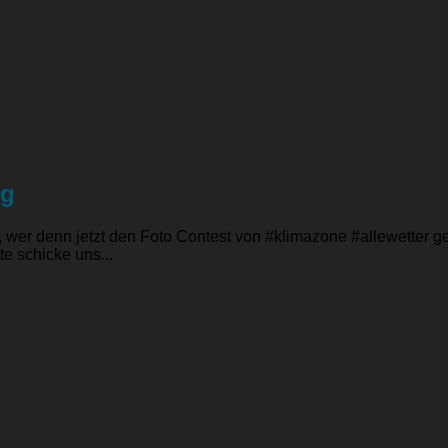
ng
ig, wer denn jetzt den Foto Contest von #klimazone #allewette
e schicke uns...