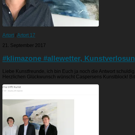
Artort
/
Artort 17
21. September 2017
#klimazone #allewetter, Kunstverlosu
Liebe Kunstfreunde, ich bin Euch ja noch die Antwort schuld
Herzlichen Glückwunsch wünscht Caspersens Kunstblock! Bitt