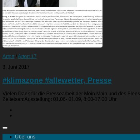
Artort
/
Artort 17
3. Juni 2017
#klimazone #allewetter, Presse
Vielen Dank für die Pressearbeit der Moin Moin und des Flen
Zeiteisen:Ausstellung: 01.06- 01.09, 8:00-17:00 Uhr
Über uns