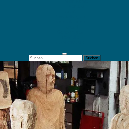
Mein Konto
Kontakt
Artort
Ausstellungen
Kunstaktionen
Landart
Geheimtipps
Portfolio
0 Artikel
0,00 €
Suchen
nach: