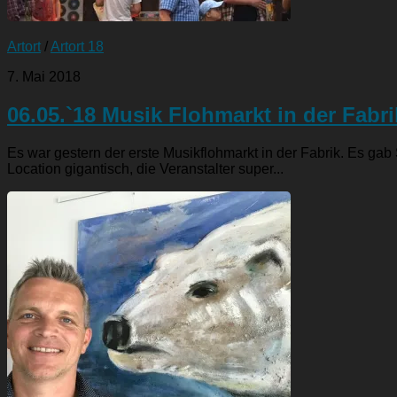
Artort
/
Artort 18
7. Mai 2018
06.05.`18 Musik Flohmarkt in der Fabri
Es war gestern der erste Musikflohmarkt in der Fabrik. Es gab
Location gigantisch, die Veranstalter super...