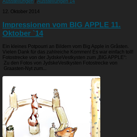
Ausstellungen
/
Ausstellungen 14
12. Oktober 2014
Impressionen vom BIG APPLE 11.
Oktober `14
Ein kleines Potpourri an Bildern vom Big Apple in Gråsten.
Vielen Dank für das zahlreiche Kommen! Es war einfach toll!
Fotostrecke von der JydskeVestkysten zum „BIG APPLE“:
Zu den Fotos von JydskeVestkysten Fotostrecke von
Graasten-Nyt zum...