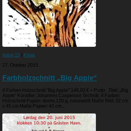
Artort 15
/
Kiosk
27. Oktober 2015
Farbholzschnitt „Big Apple“
4 Farben Holzschnitt “Big Apple” 140,00 € + Porto Titel: „Big
Apple“ Künstler: Johannes Caspersen Technik: 4 Farben
Holzschnitt Papier: dorée,120 g, naturweiß Maße Bild: 32 cm
x 45 cm Maße Papier: 43 cm...