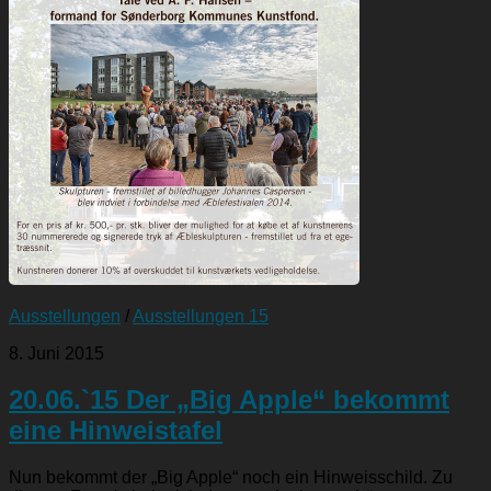
Ausstellungen
/
Ausstellungen 15
8. Juni 2015
20.06.`15 Der „Big Apple“ bekommt
eine Hinweistafel
Nun bekommt der „Big Apple“ noch ein Hinweisschild. Zu