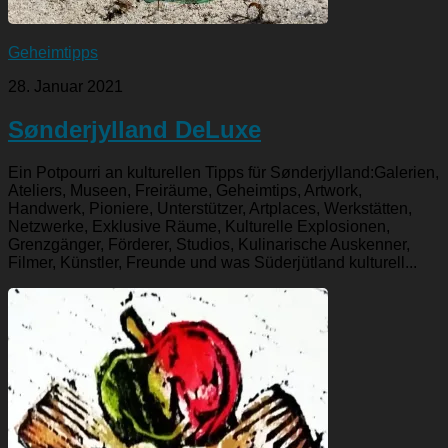
Geheimtipps
28. Januar 2021
Sønderjylland DeLuxe
Ein Potpourri an kulturellen Tipps für Sønderjylland:Galerien,
Ateliers, Museen, Freiräume, Geheimtips, Artwork,
Handwerk, Pioniere, Unterstützer, Artplaces, Werkstätten,
Netzwerke, Exklusive Räume, Kulturelle Explosionen,
Grenzgänger, Förderer, Studios, Kulinarische Auskenner,
Filmer, Künstler, Freunde und was Süderjütland kulturell...