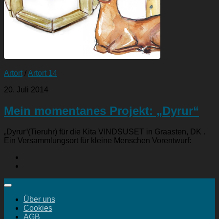
Artort
/
Artort 14
20. Juli 2014
Mein momentanes Projekt: „Dyrur“
„Dyrur“(Tieruhr) für die Kita VINDSUSET in Graasten, DK .
Ein Versammlungsort für kleine Menschen Vorentwurf:
Über uns
Cookies
AGB