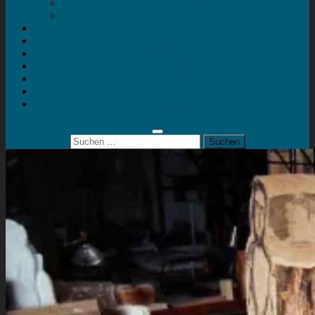
Mein Konto
Kontakt
Artort
Ausstellungen
Kunstaktionen
Landart
Geheimtipps
Portfolio
0 Artikel
0,00 €
Suchen
nach: