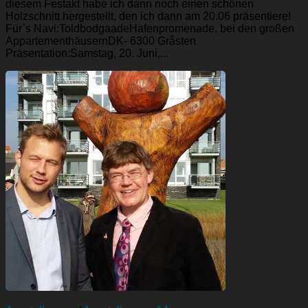
diesem Festakt habe ich dann noch einen schönen
Holzschnitt hergestellt, den ich dann am 20.06 präsentiere!
Für`s Navi:ToldbodgaadeHafenpromenade, bei den großen
AppartementhäusernDK- 6300 Gråsten
Präsentation:Samstag, 20. Juni,...