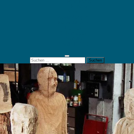
Mein Konto
Kontakt
Artort
Ausstellungen
Kunstaktionen
Landart
Geheimtipps
Portfolio
0 Artikel
0,00 €
Suchen
nach: