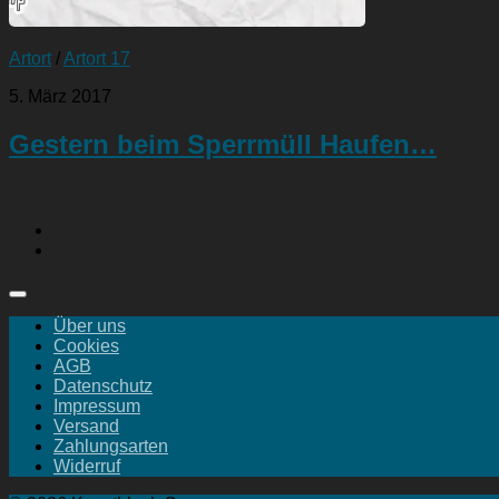
Artort
/
Artort 17
5. März 2017
Gestern beim Sperrmüll Haufen…
Über uns
Cookies
AGB
Datenschutz
Impressum
Versand
Zahlungsarten
Widerruf