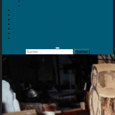
Mein Konto
Kontakt
Artort
Ausstellungen
Kunstaktionen
Landart
Geheimtipps
Portfolio
0 Artikel
0,00 €
Suchen
nach: