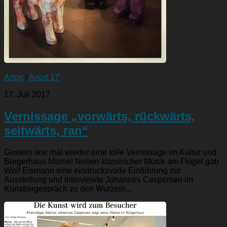
Artort
/
Artort 17
17. Juli 2017
Vernissage „vorwärts, rückwärts,
seitwärts, ran“
Gestern war mal wieder eine tolle Vernissage im Kultur und
Bürgerhaus Marne! Neben klassischer Musik am Flügel gab
Wolf Eismann eine eindrucksvolle Einführung zur
Ausstellung und interviewte Johannes Caspersen im
Künstlergespräch zu den Wurzeln...