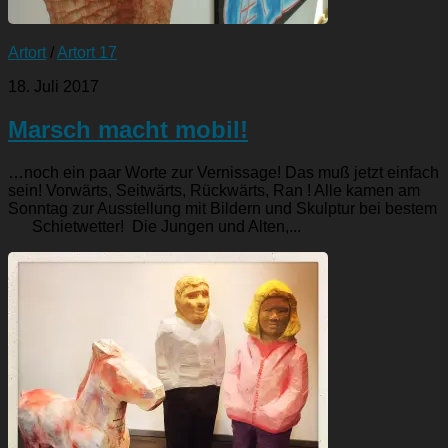
Artort
/
Artort 17
18. Juli 2017
Marsch macht mobil!
…noch ein paar Worte zur Vernissage! Das muß jetzt einfach
sein! Vorwärts, Seitwärts, Rückwärts, Ran ! Alle kamen am
Sonntag zur Ausstellung mit Bildern und Skulptur bei bestem
Schietwetter! Die Jungen und Alten,...