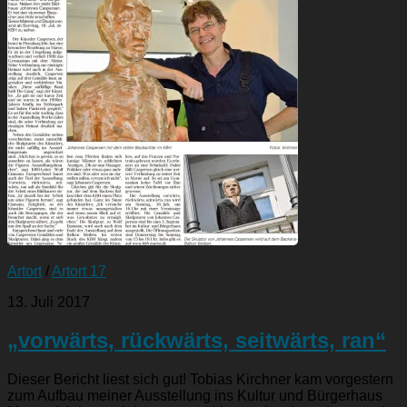
Artort
/
Artort 17
13. Juli 2017
„vorwärts, rückwärts, seitwärts, ran“
Dieser Bericht liest sich gut! Tobias Kirchner kam vorgestern
zum Aufbau meiner Ausstellung ins Kultur und Bürgerhaus