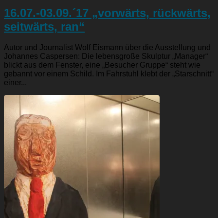
16.07.-03.09.´17 „vorwärts, rückwärts,
seitwärts, ran“
Autor und Journalist Wolf Eismann über die Ausstellung und
Johannes Caspersen: Die lebensgroße Skulptur „Manager“
blickt aus dem Fenster, eine „Besucher Gruppe“ steht wie
gebannt vor einem Schild. Im Fahrstuhl klebt der „Starschnitt“
einer...