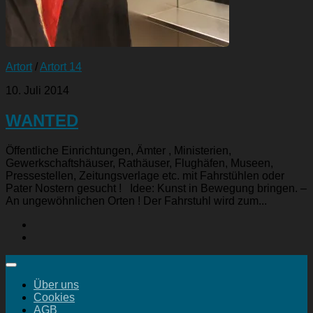
Artort
/
Artort 14
10. Juli 2014
WANTED
Öffentliche Einrichtungen, Ämter , Ministerien,
Gewerkschaftshäuser, Rathäuser, Flughäfen, Museen,
Pressestellen, Zeitungsverlage etc. mit Fahrstühlen oder
Pater Nostern gesucht ! Idee: Kunst in Bewegung bringen. –
An ungewöhnlichen Orten ! Der Fahrstuhl wird zum...
Über uns
Cookies
AGB