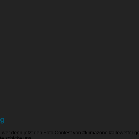
ng
ig, wer denn jetzt den Foto Contest von #klimazone #allewette
e schicke uns...