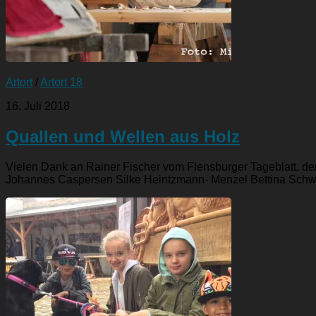
Artort
/
Artort 18
16. Juli 2018
Quallen und Wellen aus Holz
Vielen Dank an Rainer Fischer vom Flensburger Tageblatt, de
Johannes Caspersen Silke Heintzmann- Menzel Bettina Schw