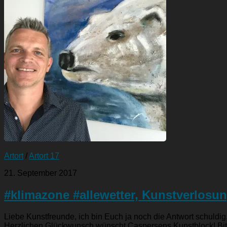
Artort
/
Artort 17
21. September 2017
#klimazone #allewetter, Kunstverlosu
Liebe Kunstfreunde, ich bin Euch ja noch die Antwort schuld
Herzlichen Glückwunsch wünscht Caspersens Kunstblock! Bitt