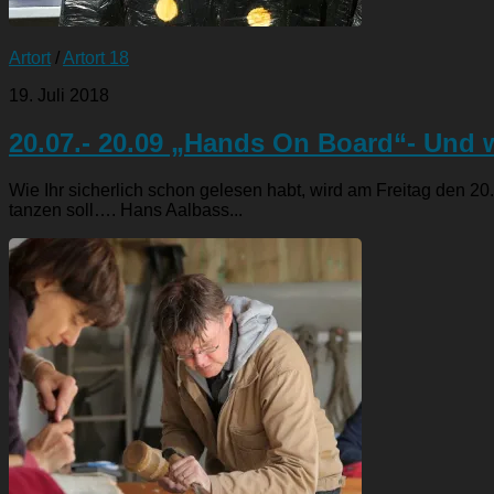
Artort
/
Artort 18
19. Juli 2018
20.07.- 20.09 „Hands On Board“- Und 
Wie Ihr sicherlich schon gelesen habt, wird am Freitag den 
tanzen soll…. Hans Aalbass...