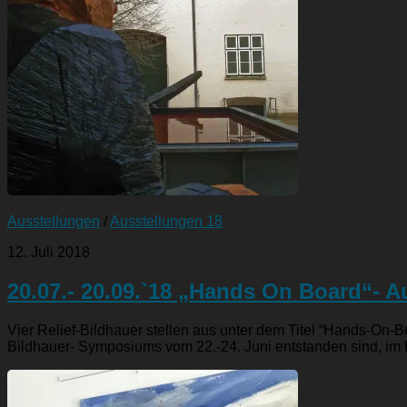
Ausstellungen
/
Ausstellungen 18
12. Juli 2018
20.07.- 20.09.`18 „Hands On Board“- A
Vier Relief-Bildhauer stellen aus unter dem Titel “Hands-On-
Bildhauer- Symposiums vom 22.-24. Juni entstanden sind, im H