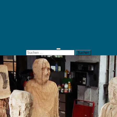
Mein Konto
Kontakt
Artort
Ausstellungen
Kunstaktionen
Landart
Geheimtipps
Portfolio
0 Artikel
0,00 €
Suchen
nach: