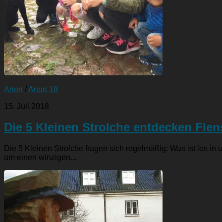
Artort
/
Artort 18
15. Juli 2018
Die 5 Kleinen Strolche entdecken Fle
Die 5 Kleinen Strolche fragen sich regelmäßig: Was ist los in
um einen winzigen...