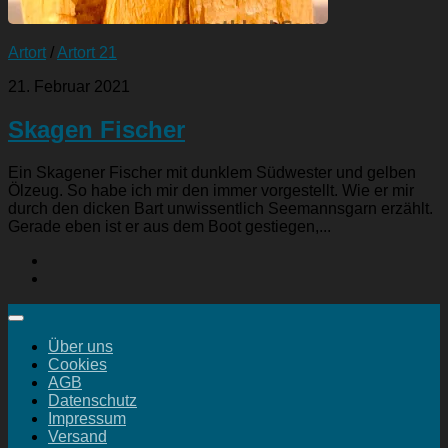
Artort
/
Artort 21
21. Februar 2021
Skagen Fischer
Ein Skagener Fischer mit dunklem Südwester und gelben
Ölzeug. So habe ich mir den immer vorgestellt. Wie er mir
durch den dicken Bart unwissentlich Seemannsgarn erzählt.
Gerade eben ist er aus dem Boot gestiegen,...
Über uns
Cookies
AGB
Datenschutz
Impressum
Versand