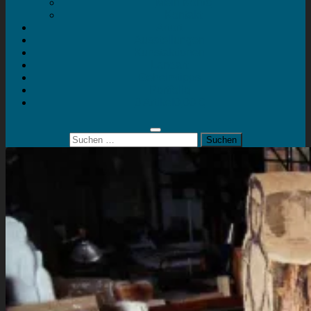
Mein Konto
Kontakt
Artort
Ausstellungen
Kunstaktionen
Landart
Geheimtipps
Portfolio
0 Artikel
0,00 €
Suchen
nach: