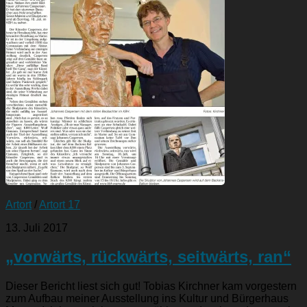
Artort
/
Artort 17
13. Juli 2017
„vorwärts, rückwärts, seitwärts, ran“
Dieser Bericht liest sich gut! Tobias Kirchner kam vorgestern
zum Aufbau meiner Ausstellung ins Kultur und Bürgerhaus