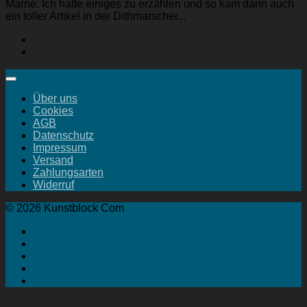
Marne. Ich hatte einiges zu erzählen und so kam dann auch
ein toller Artikel in der Dithmarscher...
Über uns
Cookies
AGB
Datenschutz
Impressum
Versand
Zahlungsarten
Widerruf
© 2026 Kunstblock Com