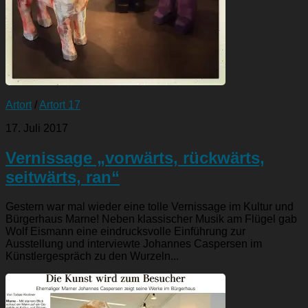
Artort
/
Artort 17
17. Juli 2017
Vernissage „vorwärts, rückwärts,
seitwärts, ran“
Gestern war mal wieder eine tolle Vernissage im Kultur und
Bürgerhaus Marne! Neben klassischer Musik am Flügel gab
Wolf Eismann eine eindrucksvolle Einführung zur
Ausstellung und interviewte Johannes Caspersen im
Künstlergespräch zu den Wurzeln...