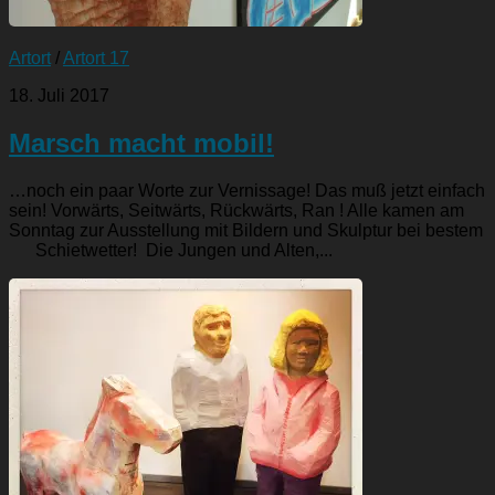
Artort
/
Artort 17
18. Juli 2017
Marsch macht mobil!
…noch ein paar Worte zur Vernissage! Das muß jetzt einfach
sein! Vorwärts, Seitwärts, Rückwärts, Ran ! Alle kamen am
Sonntag zur Ausstellung mit Bildern und Skulptur bei bestem
Schietwetter! Die Jungen und Alten,...