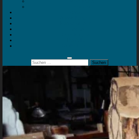
Mein Konto
Kontakt
Artort
Ausstellungen
Kunstaktionen
Landart
Geheimtipps
Portfolio
0 Artikel
0,00 €
Suchen
nach: