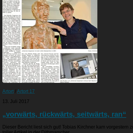
Artort
/
Artort 17
13. Juli 2017
„vorwärts, rückwärts, seitwärts, ran“
Dieser Bericht liest sich gut! Tobias Kirchner kam vorgester
toller Artikel in der Dithmarscher...