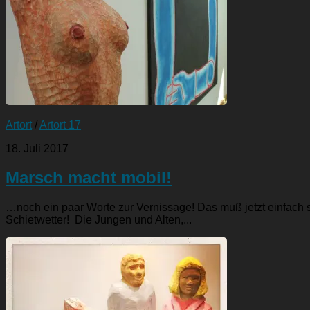
Artort
/
Artort 17
18. Juli 2017
Marsch macht mobil!
…noch ein paar Worte zur Vernissage! Das muß jetzt einfach 
Schietwetter! Die Jungen und Alten,...