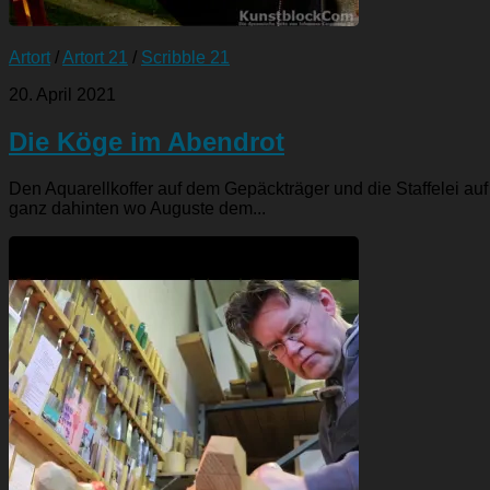
Artort
/
Artort 21
/
Scribble 21
20. April 2021
Die Köge im Abendrot
Den Aquarellkoffer auf dem Gepäckträger und die Staffelei auf
ganz dahinten wo Auguste dem...