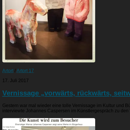
Artort
/
Artort 17
17. Juli 2017
Vernissage „vorwärts, rückwärts, seitw
Gestern war mal wieder eine tolle Vernissage im Kultur und 
interviewte Johannes Caspersen im Künstlergespräch zu den 