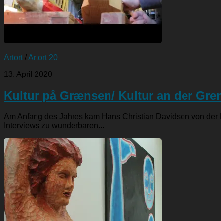
Artort
/
Artort 20
13. April 2020
Kultur på Grænsen/ Kultur an der Gre
Am Anfang des Jahres kam Hans Christian Davidsen von der Fl
Interviews zu wunderbaren...