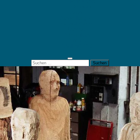
Mein Konto
Kontakt
Artort
Ausstellungen
Kunstaktionen
Landart
Geheimtipps
Portfolio
0 Artikel
0,00 €
Suchen
nach: