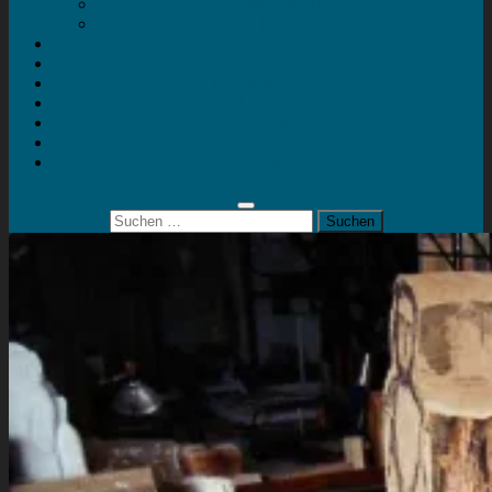
Mein Konto
Kontakt
Artort
Ausstellungen
Kunstaktionen
Landart
Geheimtipps
Portfolio
0 Artikel
0,00 €
Suchen
nach: