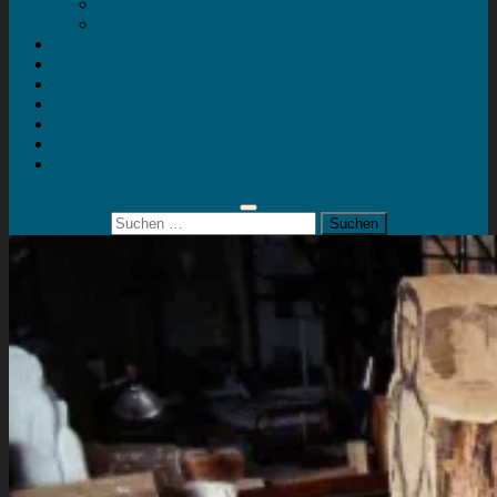
Mein Konto
Kontakt
Artort
Ausstellungen
Kunstaktionen
Landart
Geheimtipps
Portfolio
0 Artikel
0,00 €
Suchen
nach: