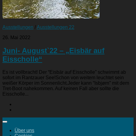
Ausstellungen
/
Ausstellungen 22
26. Mai 2022
Juni- August`22 – „Eisbär auf
Eisscholle“
Es ist vollbracht! Der “Eisbär auf Eisscholle” schwimmt ab
sofort im Rantzauer See!Schon von weitem leuchtet sein
weißer Körper im Sonnenlicht.Jeder kann “Isbjørn” mit dem
Tret-Boot nahekommen. Auf keinen Fall aber sollte die
Eisscholle...
Über uns
Cookies