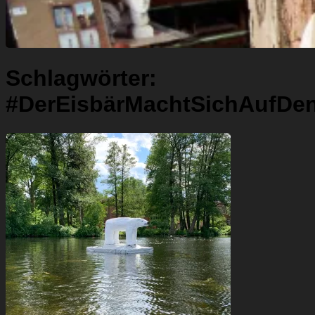
Schlagwörter:
#DerEisbärMachtSichAufDe