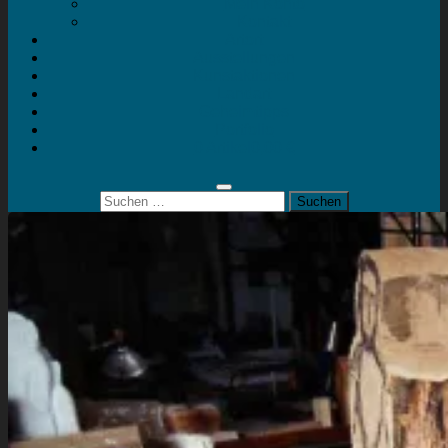
Mein Konto
Kontakt
Artort
Ausstellungen
Kunstaktionen
Landart
Geheimtipps
Portfolio
0 Artikel
0,00 €
Suchen
nach: