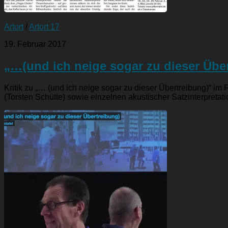
Artort
/
Artort 17
19. Februar 2017
„…(und ich neige sogar zu dieser Übe
Kritik zu „… (und ich neige sogar zu dieser Übertreibung)“ im
(Torsten Schütte) sowie einzelnen akustischer Satzinterpretati