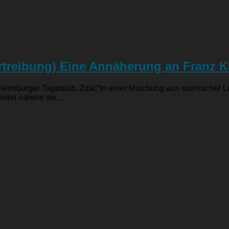
rtreibung) Eine Annäherung an Franz K
 Flensburger Tageblatt. Zitat:“In einer Mischung aus szenische
onen nähern sie...