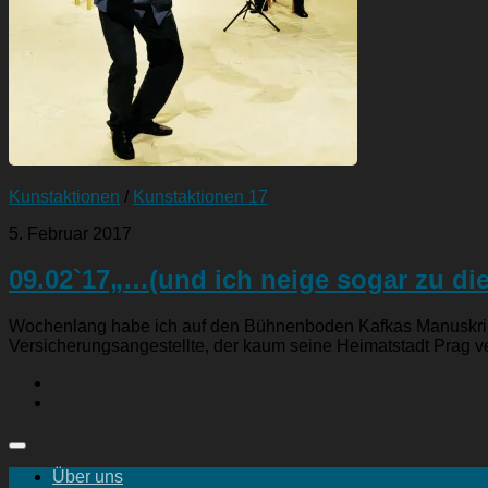
Kunstaktionen
/
Kunstaktionen 17
5. Februar 2017
09.02`17„…(und ich neige sogar zu di
Wochenlang habe ich auf den Bühnenboden Kafkas Manuskriptse
Versicherungsangestellte, der kaum seine Heimatstadt Prag ve
Über uns