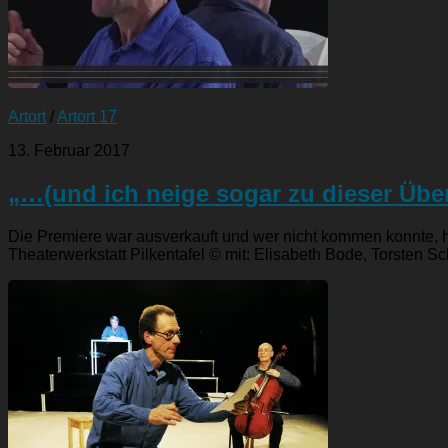
Artort
/
Artort 17
13. Februar 2017
„…(und ich neige sogar zu dieser Übe
Die Premiere war ausverkauft und wer nicht kommen konnte, h
Theaterwerkstatt Pilkentafel © mit: Elisabeth Bode, Torsten Sch