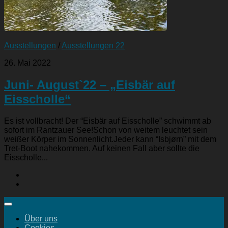
Ausstellungen
/
Ausstellungen 22
26. Mai 2022
Juni- August`22 – „Eisbär auf
Eisscholle“
Es ist vollbracht! Der “Eisbär auf Eisscholle” schwimmt ab
sofort im Rantzauer See!Schon von weitem leuchtet sein
weißer Körper im Sonnenlicht.Jeder kann “Isbjørn” mit dem
Tret-Boot nahekommen. Auf keinen Fall aber sollte die
Eisscholle...
Über uns
Cookies