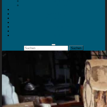
Mein Konto
Kontakt
Artort
Ausstellungen
Kunstaktionen
Landart
Geheimtipps
Portfolio
0 Artikel
0,00 €
Suchen
nach: