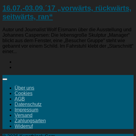
16.07.-03.09.´17 „vorwärts, rückwärts,
seitwärts, ran“
Autor und Journalist Wolf Eismann über die Ausstellung und
Johannes Caspersen: Die lebensgroße Skulptur „Manager“
blickt aus dem Fenster, eine „Besucher Gruppe“ steht wie
gebannt vor einem Schild. Im Fahrstuhl klebt der „Starschnitt“
einer...
Über uns
Cookies
AGB
Datenschutz
Impressum
Versand
Zahlungsarten
Widerruf