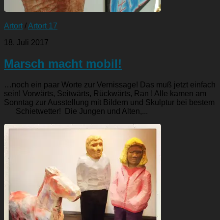
Artort
/
Artort 17
18. Juli 2017
Marsch macht mobil!
…noch ein paar Worte zur Vernissage! Das muß jetzt einfach
sein! Vorwärts, Seitwärts, Rückwärts, Ran ! Alle kamen am
Sonntag zur Ausstellung mit Bildern und Skulptur bei bestem
Schietwetter! Die Jungen und Alten,...