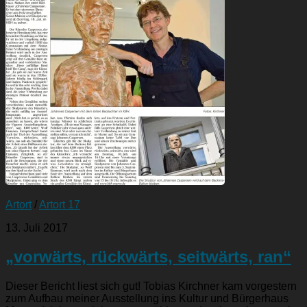
Artort
/
Artort 17
13. Juli 2017
„vorwärts, rückwärts, seitwärts, ran“
Dieser Bericht liest sich gut! Tobias Kirchner kam vorgestern
zum Aufbau meiner Ausstellung ins Kultur und Bürgerhaus