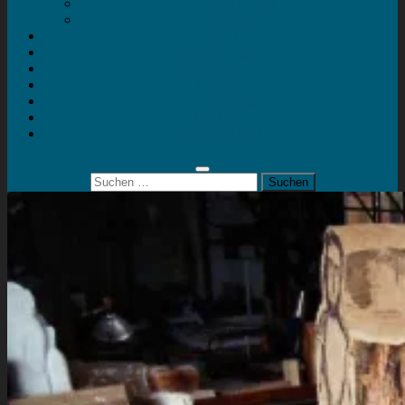
Mein Konto
Kontakt
Artort
Ausstellungen
Kunstaktionen
Landart
Geheimtipps
Portfolio
0 Artikel
0,00 €
Suchen
nach: