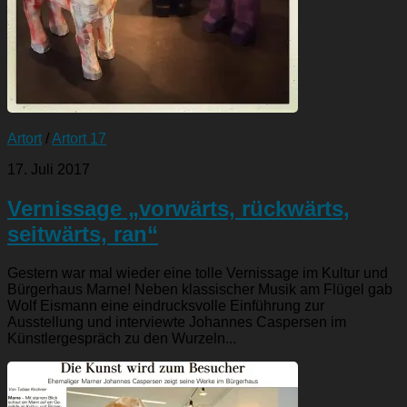
Artort
/
Artort 17
17. Juli 2017
Vernissage „vorwärts, rückwärts,
seitwärts, ran“
Gestern war mal wieder eine tolle Vernissage im Kultur und
Bürgerhaus Marne! Neben klassischer Musik am Flügel gab
Wolf Eismann eine eindrucksvolle Einführung zur
Ausstellung und interviewte Johannes Caspersen im
Künstlergespräch zu den Wurzeln...