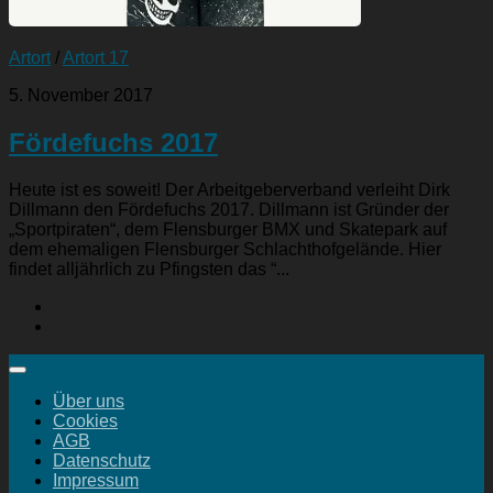
Artort
/
Artort 17
5. November 2017
Fördefuchs 2017
Heute ist es soweit! Der Arbeitgeberverband verleiht Dirk
Dillmann den Fördefuchs 2017. Dillmann ist Gründer der
„Sportpiraten“, dem Flensburger BMX und Skatepark auf
dem ehemaligen Flensburger Schlachthofgelände. Hier
findet alljährlich zu Pfingsten das “...
Über uns
Cookies
AGB
Datenschutz
Impressum