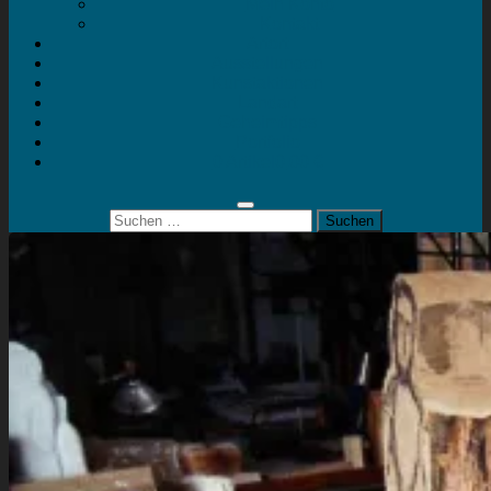
Mein Konto
Kontakt
Artort
Ausstellungen
Kunstaktionen
Landart
Geheimtipps
Portfolio
0 Artikel
0,00 €
Suchen
nach: