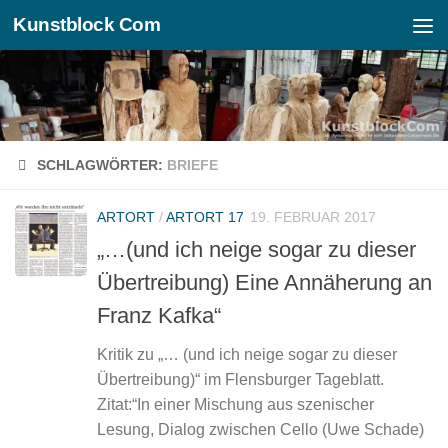
Kunstblock Com
Zum Inhalt springen
SCHLAGWÖRTER:
BRIEFE
ARTORT
/
ARTORT 17
19. FEBRUAR 2017
„…(und ich neige sogar zu dieser
Übertreibung) Eine Annäherung an
Franz Kafka“
Kritik zu „… (und ich neige sogar zu dieser
Übertreibung)“ im Flensburger Tageblatt.
Zitat:“In einer Mischung aus szenischer
Lesung, Dialog zwischen Cello (Uwe Schade)