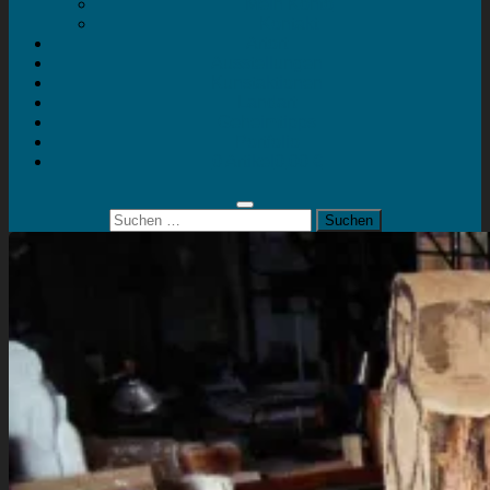
Mein Konto
Kontakt
Artort
Ausstellungen
Kunstaktionen
Landart
Geheimtipps
Portfolio
0 Artikel
0,00 €
Suchen
nach: