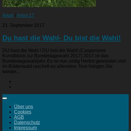
Artort
/
Artort 17
21. September 2017
Du hast die Wahl- Du bist die Wahl!
DU hast die Wahl ! DU bist die Wahl! (Caspersens
Kunstblock zur Bundestagswahl 2017) 2017 ist das
Bundestagswahljahr. Es ist nun zeitig Herbst geworden und
im Blätterwald raschelt es allerorten. Nun hängen Sie
wieder...
Über uns
Cookies
AGB
Datenschutz
Impressum