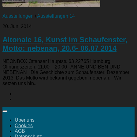
Ausstellungen
/
Ausstellungen 14
20. Juni 2014
Altonale 16, Kunst im Schaufenster,
Motto: nebenan, 20.6- 06.07 2014
NEONBOX Ottenser Hauptstr. 63 22765 Hamburg
Öffnungszeiten: 11.00 – 20.00 ANNE UND BEN UND
NEBENAN Die Geschichte zum Schaufenster: Dezember
2013: Das Motto wird bekannt gegeben: nebenan. Wir
setzen uns hin...
Über uns
Cookies
AGB
Datenschutz