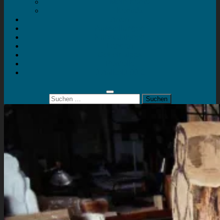
Mein Konto
Kontakt
Artort
Ausstellungen
Kunstaktionen
Landart
Geheimtipps
Portfolio
0 Artikel
0,00 €
Suchen
nach: