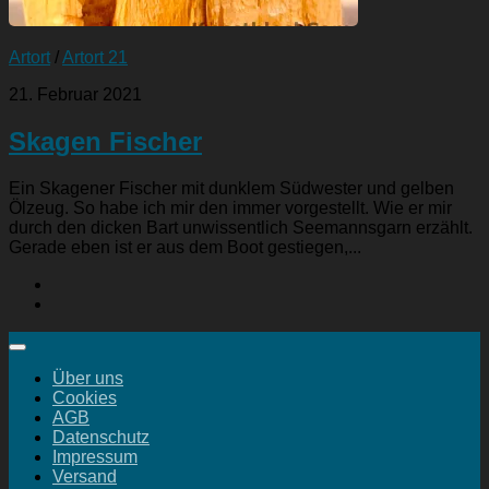
Artort
/
Artort 21
21. Februar 2021
Skagen Fischer
Ein Skagener Fischer mit dunklem Südwester und gelben
Ölzeug. So habe ich mir den immer vorgestellt. Wie er mir
durch den dicken Bart unwissentlich Seemannsgarn erzählt.
Gerade eben ist er aus dem Boot gestiegen,...
Über uns
Cookies
AGB
Datenschutz
Impressum
Versand