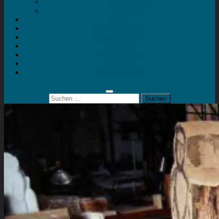
Mein Konto
Kontakt
Artort
Ausstellungen
Kunstaktionen
Landart
Geheimtipps
Portfolio
0 Artikel
0,00 €
Suchen
nach: