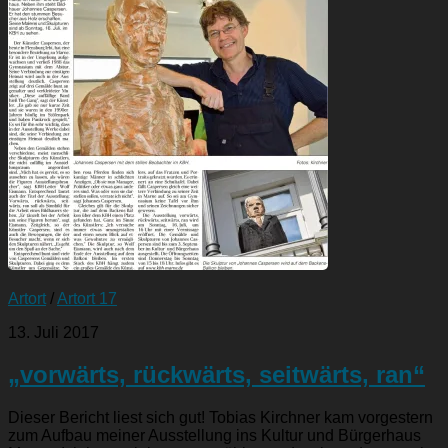
Artort
/
Artort 17
13. Juli 2017
„vorwärts, rückwärts, seitwärts, ran“
Dieser Bericht liest sich gut! Tobias Kirchner kam vorgestern
zum Aufbau meiner Ausstellung ins Kultur und Bürgerhaus