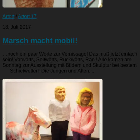
Artort
/
Artort 17
18. Juli 2017
Marsch macht mobil!
…noch ein paar Worte zur Vernissage! Das muß jetzt einfach
sein! Vorwärts, Seitwärts, Rückwärts, Ran ! Alle kamen am
Sonntag zur Ausstellung mit Bildern und Skulptur bei bestem
Schietwetter! Die Jungen und Alten,...