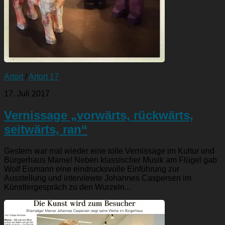
Artort
/
Artort 17
17. Juli 2017
Vernissage „vorwärts, rückwärts,
seitwärts, ran“
Gestern war mal wieder eine tolle Vernissage im Kultur und
Bürgerhaus Marne! Neben klassischer Musik am Flügel gab
Wolf Eismann eine eindrucksvolle Einführung zur
Ausstellung und interviewte Johannes Caspersen im
Künstlergespräch zu den Wurzeln...