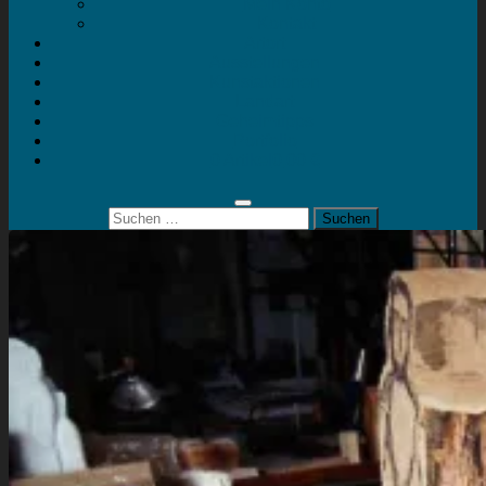
Mein Konto
Kontakt
Artort
Ausstellungen
Kunstaktionen
Landart
Geheimtipps
Portfolio
0 Artikel
0,00 €
Suchen
nach: