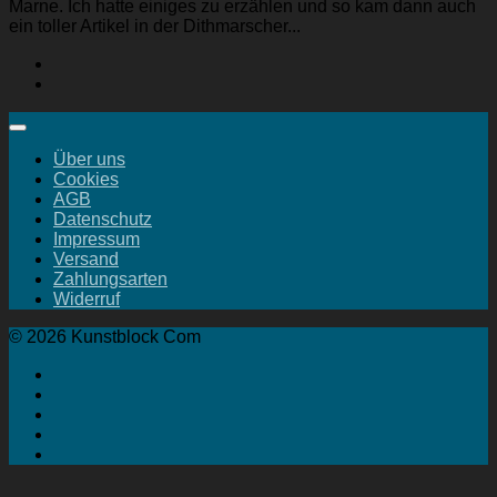
Marne. Ich hatte einiges zu erzählen und so kam dann auch
ein toller Artikel in der Dithmarscher...
Über uns
Cookies
AGB
Datenschutz
Impressum
Versand
Zahlungsarten
Widerruf
© 2026 Kunstblock Com