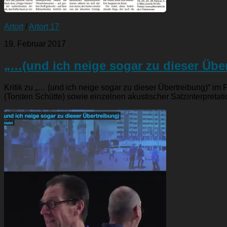
Artort
/
Artort 17
19. Februar 2017
„…(und ich neige sogar zu dieser Übe
Kritik zu „… (und ich neige sogar zu dieser Übertreibung)“ im
(Torsten Schütte) sowie einzelnen akustischer Satzinterpretati