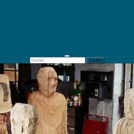
Mein Konto
Kontakt
Artort
Ausstellungen
Kunstaktionen
Landart
Geheimtipps
Portfolio
0 Artikel
0,00 €
Suchen
nach: