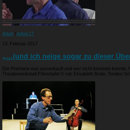
Artort
/
Artort 17
13. Februar 2017
„…(und ich neige sogar zu dieser Übe
Die Premiere war ausverkauft und wer nicht kommen konnte, h
Theaterwerkstatt Pilkentafel © mit: Elisabeth Bode, Torsten Sch