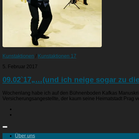
Kunstaktionen
/
Kunstaktionen 17
5. Februar 2017
09.02`17„…(und ich neige sogar zu di
Wochenlang habe ich auf den Bühnenboden Kafkas Manuskriptse
Versicherungsangestellte, der kaum seine Heimatstadt Prag ve
Über uns