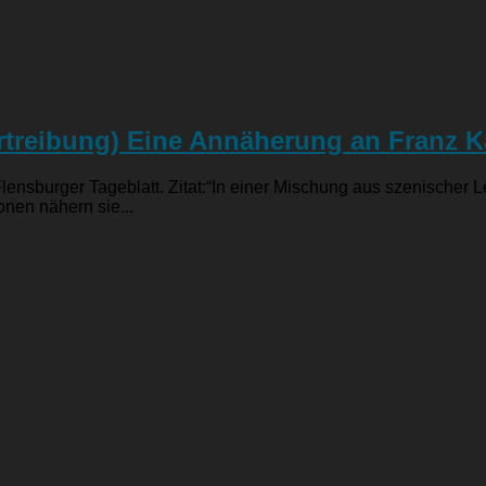
rtreibung) Eine Annäherung an Franz K
 Flensburger Tageblatt. Zitat:“In einer Mischung aus szenische
onen nähern sie...