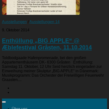
Ausstellungen
/
Ausstellungen 14
9. Oktober 2014
Enthüllung „BIG APPLE“ @
Æblefestival Gråsten, 11.10.2014
Toldbodgaade Hafenpromenade, bei den großen
Appartementhäusern DK- 6300 Gråsten Enthüllung:
Samstag 11. Oktober, 12 Uhr Seid herzlich eingeladen zur
Einweihung meiner Skulptur „BIG APPLE“ in Dänemark:
Musikprogramm: Das Orchester der Freiwilligen Feuerwehr
Graasten....
Über uns