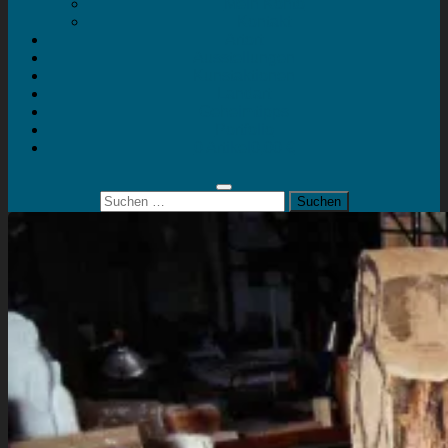
Mein Konto
Kontakt
Artort
Ausstellungen
Kunstaktionen
Landart
Geheimtipps
Portfolio
0 Artikel
0,00 €
Suchen
nach: