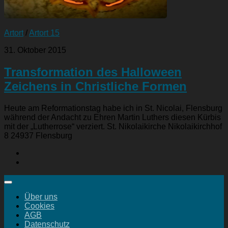
Artort
/
Artort 15
31. Oktober 2015
Transformation des Halloween
Zeichens in Christliche Formen
Heute am Reformationstag habe ich in St. Nicolai, Flensburg
während der Andacht zu Ehren Martin Luthers diesen Kürbis
mit der „Lutherrose“ verziert. St. Nikolaikirche Nikolaikirchhof
8 24937 Flensburg
Über uns
Cookies
AGB
Datenschutz