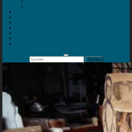
Mein Konto
Kontakt
Artort
Ausstellungen
Kunstaktionen
Landart
Geheimtipps
Portfolio
0 Artikel
0,00 €
Suchen
nach: