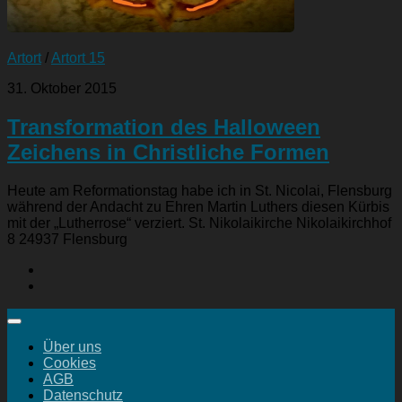
Artort
/
Artort 15
31. Oktober 2015
Transformation des Halloween
Zeichens in Christliche Formen
Heute am Reformationstag habe ich in St. Nicolai, Flensburg
während der Andacht zu Ehren Martin Luthers diesen Kürbis
mit der „Lutherrose“ verziert. St. Nikolaikirche Nikolaikirchhof
8 24937 Flensburg
Über uns
Cookies
AGB
Datenschutz