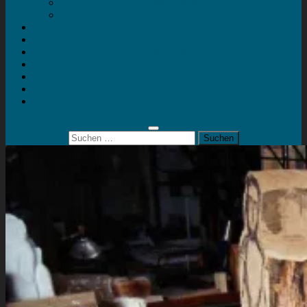
Mein Konto
Kontakt
Artort
Ausstellungen
Kunstaktionen
Landart
Geheimtipps
Portfolio
0 Artikel
0,00 €
Suchen
nach: