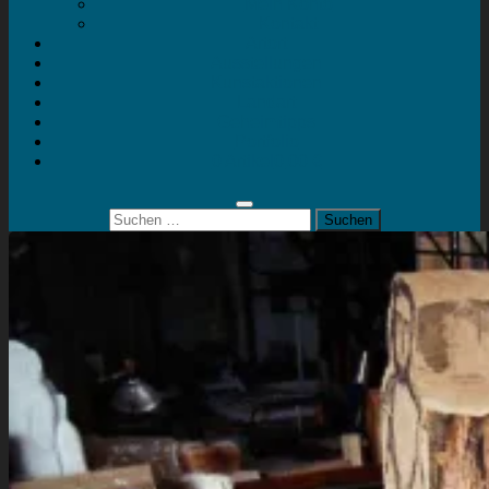
Mein Konto
Kontakt
Artort
Ausstellungen
Kunstaktionen
Landart
Geheimtipps
Portfolio
0 Artikel
0,00 €
Suchen
nach: