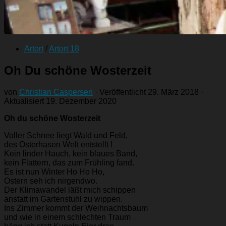
Artort
/
Artort 18
Oh Du schöne Wosterzeit
von
Christian Caspersen
· Veröffentlicht
29. März 2018
·
Aktualisiert
19. Dezember 2020
Oh du schöne Wosterzeit
Voller Schnee liegt Wald und Feld,
des Osterhasen Welt entstellt !
Kein linder Hauch, kein blaues Band,
kein Flattern, das zum Frühling fand.
Es ist nun Winter Ho Ho Ho,
Ostern seh ich nirgendwo.
Der Klimawandel läßt mich schippen
anstatt im Gartenstuhl zu wippen.
Ins Zimmer kommt der Weihnachtsbaum
und wie in einem schlechten Traum