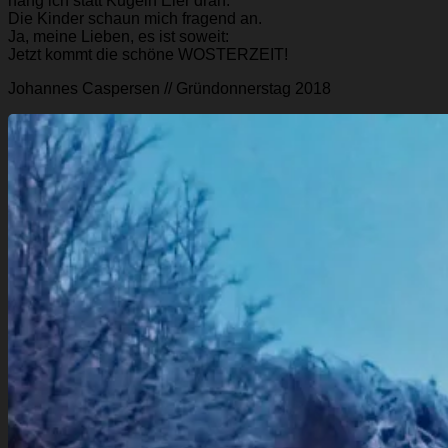
häng ich statt Kugeln Eier dran.
Die Kinder schaun mich fragend an.
Ja, meine Lieben, es ist soweit:
Jetzt kommt die schöne WOSTERZEIT!
Johannes Caspersen // Gründonnerstag 2018