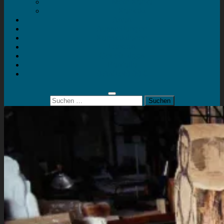
Mein Konto
Kontakt
Artort
Ausstellungen
Kunstaktionen
Landart
Geheimtipps
Portfolio
0 Artikel
0,00 €
Suchen
nach: