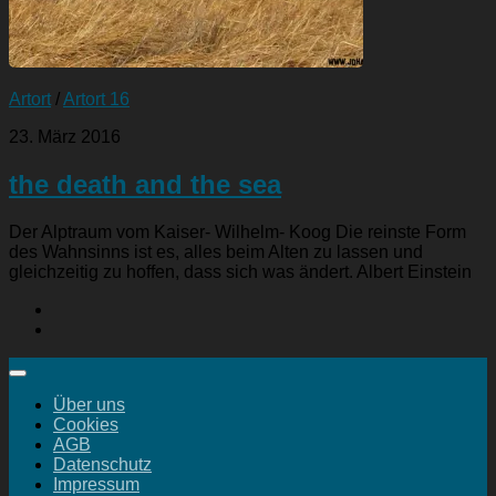
Artort
/
Artort 16
23. März 2016
the death and the sea
Der Alptraum vom Kaiser- Wilhelm- Koog Die reinste Form
des Wahnsinns ist es, alles beim Alten zu lassen und
gleichzeitig zu hoffen, dass sich was ändert. Albert Einstein
Über uns
Cookies
AGB
Datenschutz
Impressum