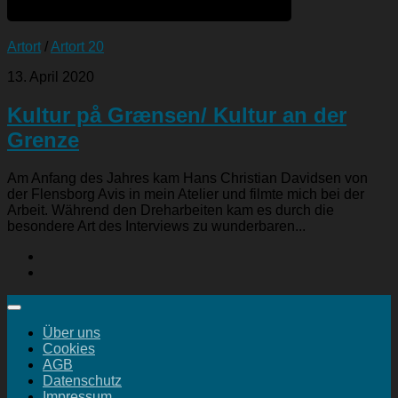
Artort
/
Artort 20
13. April 2020
Kultur på Grænsen/ Kultur an der
Grenze
Am Anfang des Jahres kam Hans Christian Davidsen von
der Flensborg Avis in mein Atelier und filmte mich bei der
Arbeit. Während den Dreharbeiten kam es durch die
besondere Art des Interviews zu wunderbaren...
Über uns
Cookies
AGB
Datenschutz
Impressum