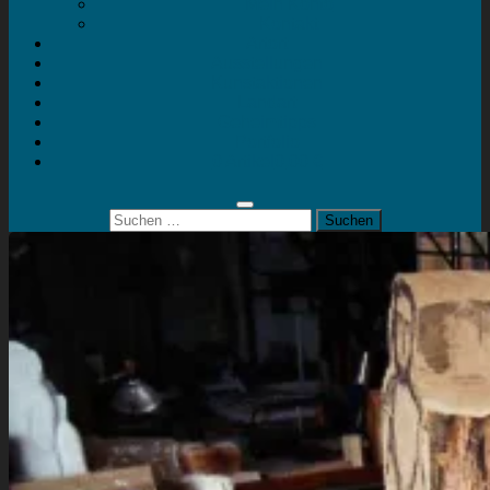
Mein Konto
Kontakt
Artort
Ausstellungen
Kunstaktionen
Landart
Geheimtipps
Portfolio
0 Artikel
0,00 €
Suchen
nach: