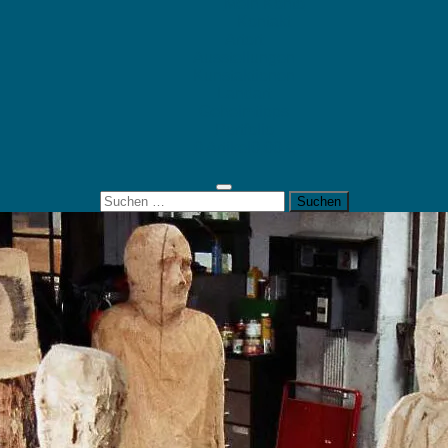
Mein Konto
Kontakt
Artort
Ausstellungen
Kunstaktionen
Landart
Geheimtipps
Portfolio
0 Artikel
0,00 €
Suchen
nach: