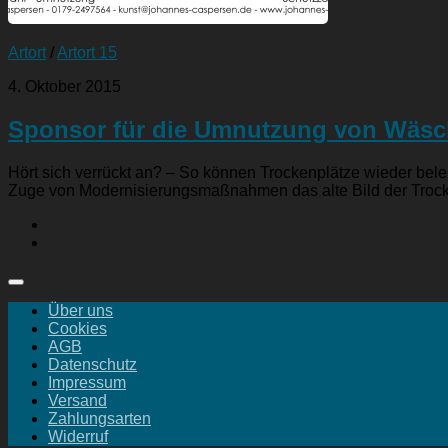
Artort
/
Artort 15
4. Oktober 2015
Sponsor für die Umnutzung von Wäsc
Hört sich verrückt an? – So können Trockenplätze wieder be
Zuge von Modernisierungsmaßnahmen das alte Bild der Trocke
Über uns
Cookies
AGB
Datenschutz
Impressum
Versand
Zahlungsarten
Widerruf