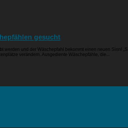
hepfählen gesucht
lebt werden und der Wäschepfahl bekommt einen neuen Sinn! „
nplätze verändern. Ausgediente Wäschepfähle, die...