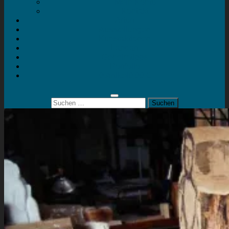
Mein Konto
Kontakt
Artort
Ausstellungen
Kunstaktionen
Landart
Geheimtipps
Portfolio
0 Artikel
0,00 €
Suchen
nach: