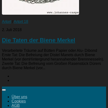
Artort
/
Artort 18
2. Juli 2018
Die Taten der Biene Merkel
Verarbeitete Träume auf Bütten Papier oder Alu- Dibond
Erste Tat: Die Befreiung der Distel Manets durch Biene
Merkel (vor demHintergrund herannahender Brennnesseln).
Zweite Tat: Die Befreiung vom Großen Rasenstück Dürers
durch Biene Merkel (vor...
Über uns
Cookies
AGB