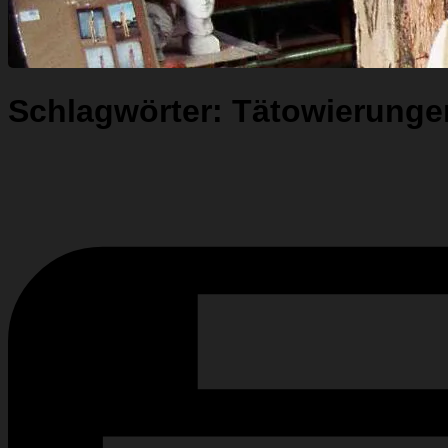
Schlagwörter:
Tätowierunge