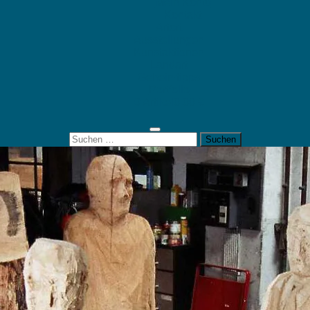
Mein Konto
Kontakt
Artort
Ausstellungen
Kunstaktionen
Landart
Geheimtipps
Portfolio
0 Artikel
0,00 €
Suchen
nach: