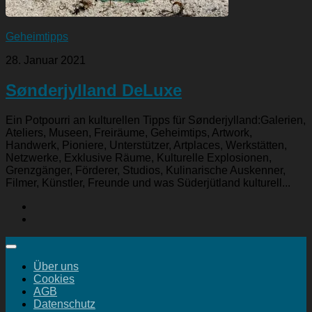
Geheimtipps
28. Januar 2021
Sønderjylland DeLuxe
Ein Potpourri an kulturellen Tipps für Sønderjylland:Galerien,
Ateliers, Museen, Freiräume, Geheimtips, Artwork,
Handwerk, Pioniere, Unterstützer, Artplaces, Werkstätten,
Netzwerke, Exklusive Räume, Kulturelle Explosionen,
Grenzgänger, Förderer, Studios, Kulinarische Auskenner,
Filmer, Künstler, Freunde und was Süderjütland kulturell...
Über uns
Cookies
AGB
Datenschutz