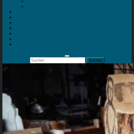
Mein Konto
Kontakt
Artort
Ausstellungen
Kunstaktionen
Landart
Geheimtipps
Portfolio
0 Artikel
0,00 €
Suchen
nach: