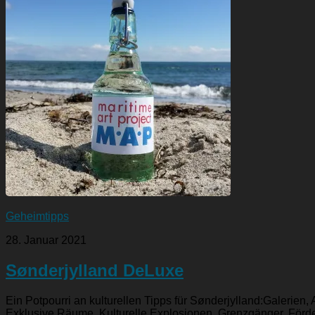
Geheimtipps
28. Januar 2021
Sønderjylland DeLuxe
Ein Potpourri an kulturellen Tipps für Sønderjylland:Galerien,
Exklusive Räume, Kulturelle Explosionen, Grenzgänger, Fördere