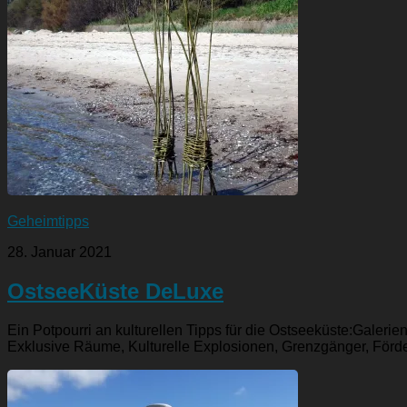
Geheimtipps
28. Januar 2021
OstseeKüste DeLuxe
Ein Potpourri an kulturellen Tipps für die Ostseeküste:Galerie
Exklusive Räume, Kulturelle Explosionen, Grenzgänger, Fördere