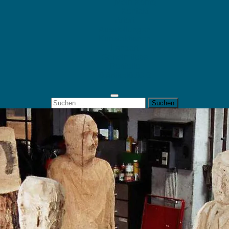
Mein Konto
Kontakt
Artort
Ausstellungen
Kunstaktionen
Landart
Geheimtipps
Portfolio
0 Artikel
0,00 €
Suchen
nach: