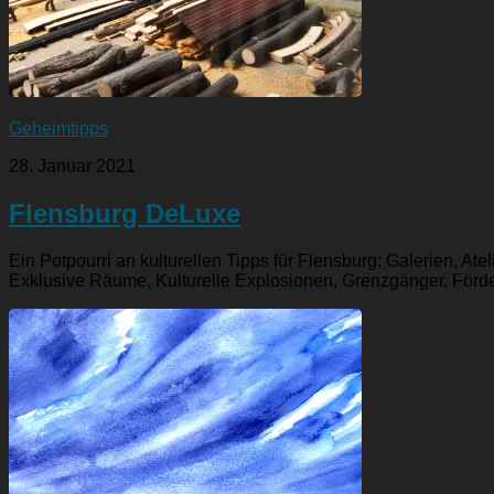
Geheimtipps
28. Januar 2021
Flensburg DeLuxe
Ein Potpourri an kulturellen Tipps für Flensburg: Galerien, At
Exklusive Räume, Kulturelle Explosionen, Grenzgänger, Förder