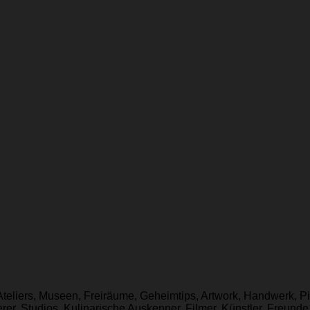
 Ateliers, Museen, Freiräume, Geheimtips, Artwork, Handwerk, Pi
r, Studios, Kulinarische Auskenner, Filmer, Künstler, Freunde u