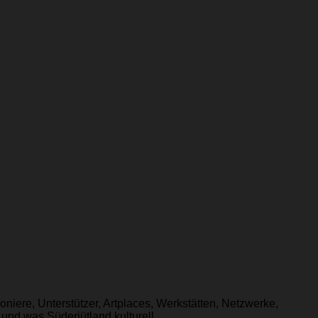
oniere, Unterstützer, Artplaces, Werkstätten, Netzwerke,
nd was Süderjütland kulturell...