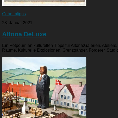
Geheimtipps
28. Januar 2021
Altona DeLuxe
Ein Potpourri an kulturellen Tipps für Altona:Galerien, Atelie
Räume, Kulturelle Explosionen, Grenzgänger, Förderer, Studios