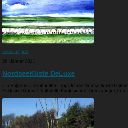
Geheimtipps
28. Januar 2021
NordseeKüste DeLuxe
Ein Potpourri an kulturellen Tipps für die Nordseeküste:Galeri
Exklusive Räume, Kulturelle Explosionen, Grenzgänger, Fördere