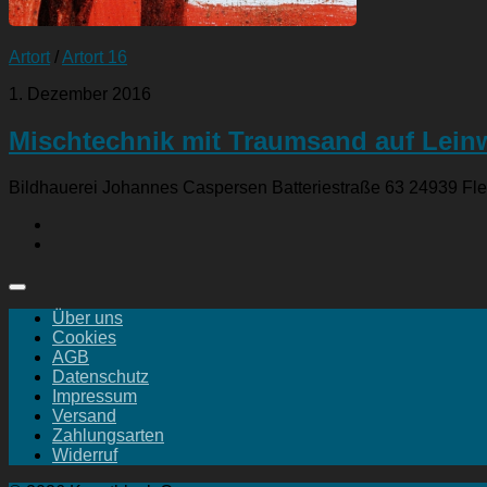
Artort
/
Artort 16
1. Dezember 2016
Mischtechnik mit Traumsand auf Lei
Bildhauerei Johannes Caspersen Batteriestraße 63 24939 Fl
Über uns
Cookies
AGB
Datenschutz
Impressum
Versand
Zahlungsarten
Widerruf