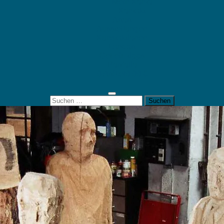
Mein Konto
Kontakt
Artort
Ausstellungen
Kunstaktionen
Landart
Geheimtipps
Portfolio
0 Artikel
0,00 €
Suchen
nach: