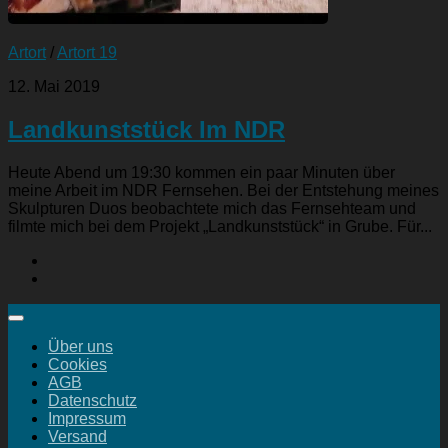
Artort
/
Artort 19
12. Mai 2019
Landkunststück Im NDR
Heute Abend um 19:30 kommen ein paar Minuten über
meine Arbeit im NDR Fernsehen. Bei der Entstehung meines
Skulpturen Duos beobachtete mich das Fernsehteam und
filmte mich bei dem Projekt „Landkunststück“ in Grube. Für...
Über uns
Cookies
AGB
Datenschutz
Impressum
Versand