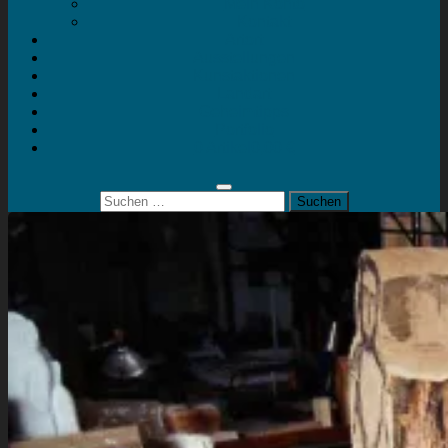
Mein Konto
Kontakt
Artort
Ausstellungen
Kunstaktionen
Landart
Geheimtipps
Portfolio
0 Artikel
0,00 €
Suchen
nach: