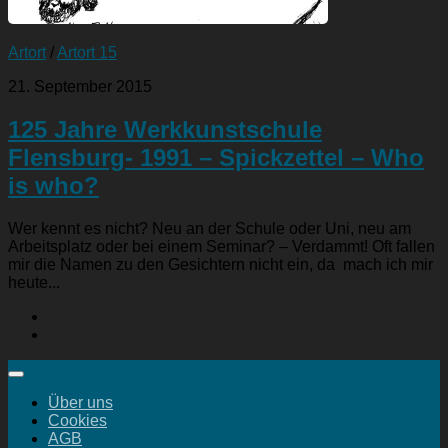
Artort
/
Artort 15
21. September 2015
125 Jahre Werkkunstschule
Flensburg- 1991 – Spickzettel – Who
is who?
Wer kennt es nicht? Neu an der Schule oder Uni, neu am
Arbeitsplatz oder bei einem Seminar? – Verdammt! Oft fallen
mir die Namen zu den Gesichtern nicht ein, da mach ich mir
heute...
Über uns
Cookies
AGB