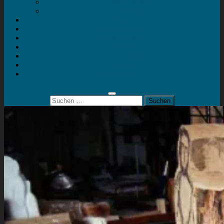
Mein Konto
Kontakt
Artort
Ausstellungen
Kunstaktionen
Landart
Geheimtipps
Portfolio
0 Artikel
0,00 €
Suchen
nach: