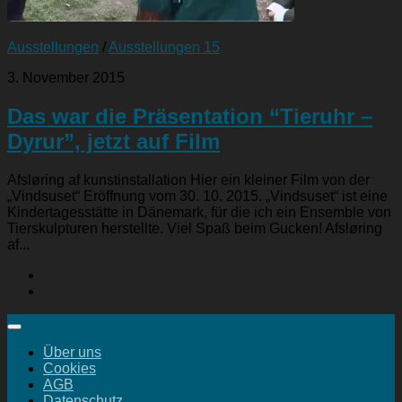
Ausstellungen
/
Ausstellungen 15
3. November 2015
Das war die Präsentation “Tieruhr –
Dyrur”, jetzt auf Film
Afsløring af kunstinstallation Hier ein kleiner Film von der
„Vindsuset“ Eröffnung vom 30. 10. 2015. „Vindsuset“ ist eine
Kindertagesstätte in Dänemark, für die ich ein Ensemble von
Tierskulpturen herstellte. Viel Spaß beim Gucken! Afsløring
af...
Über uns
Cookies
AGB
Datenschutz