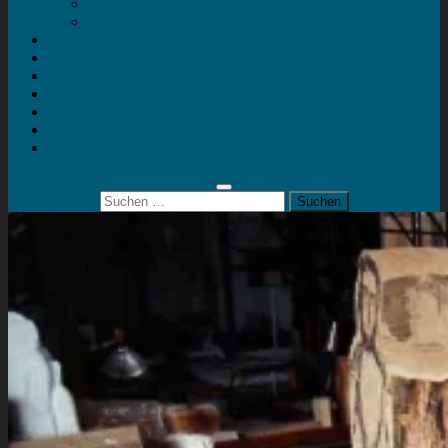
Mein Konto
Kontakt
Artort
Ausstellungen
Kunstaktionen
Landart
Geheimtipps
Portfolio
0 Artikel
0,00 €
Suchen
nach: