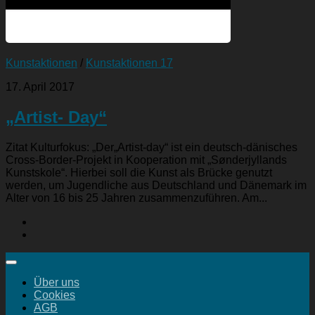
Kunstaktionen
/
Kunstaktionen 17
17. April 2017
„Artist- Day“
Zitat Kulturfokus: „Der„Artist-day“ ist ein deutsch-dänisches
Cross-Border-Projekt in Kooperation mit „Sønderjyllands
Kunstskole“. Hierbei soll die Kunst als Brücke genutzt
werden, um Jugendliche aus Deutschland und Dänemark im
Alter von 16 bis 25 Jahren zusammenzuführen. Am...
Über uns
Cookies
AGB