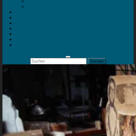
Mein Konto
Kontakt
Artort
Ausstellungen
Kunstaktionen
Landart
Geheimtipps
Portfolio
0 Artikel
0,00 €
Suchen
nach: