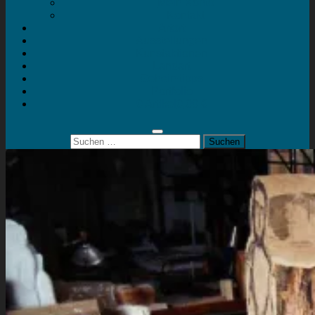
Mein Konto
Kontakt
Artort
Ausstellungen
Kunstaktionen
Landart
Geheimtipps
Portfolio
0 Artikel
0,00 €
Suchen
nach: