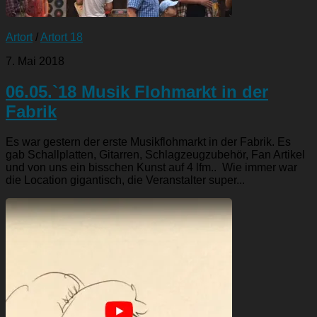
Artort
/
Artort 18
7. Mai 2018
06.05.`18 Musik Flohmarkt in der
Fabrik
Es war gestern der erste Musikflohmarkt in der Fabrik. Es
gab Schallplatten, Gitarren, Schlagzeugzubehör, Fan Artikel
und von uns ein bisschen Kunst auf 4 lfm.. Wie immer war
die Location gigantisch, die Veranstalter super...