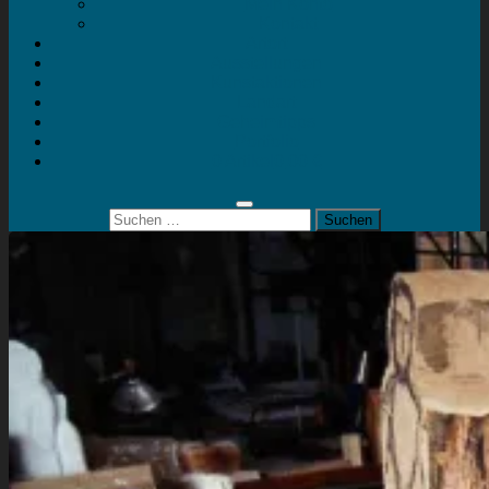
Mein Konto
Kontakt
Artort
Ausstellungen
Kunstaktionen
Landart
Geheimtipps
Portfolio
0 Artikel
0,00 €
Suchen
nach: