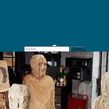
Mein Konto
Kontakt
Artort
Ausstellungen
Kunstaktionen
Landart
Geheimtipps
Portfolio
0 Artikel
0,00 €
Suchen
nach: