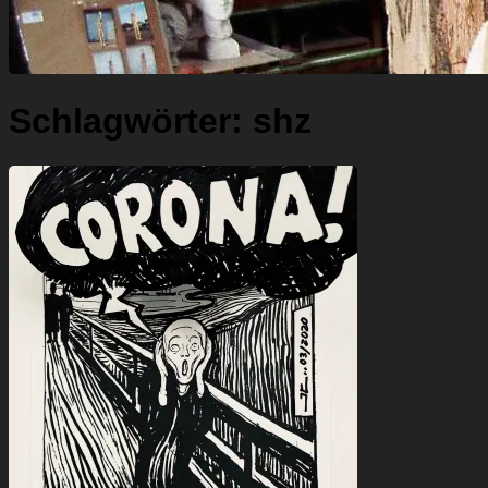
Schlagwörter:
shz