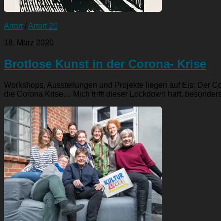
Artort
/
Artort 20
18. März 2020
Brotlose Kunst in der Corona- Krise
Workshops, Ausstellungen und Projekte liegen auf Eis: Der C
die Corona Krise… Mich trifft dieser Lockdown hart, besonders.