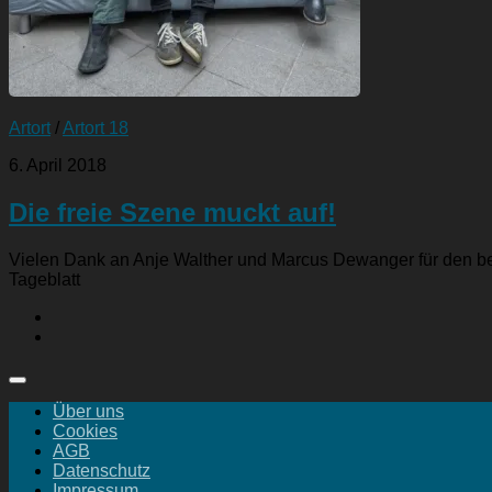
Artort
/
Artort 18
6. April 2018
Die freie Szene muckt auf!
Vielen Dank an Anje Walther und Marcus Dewanger für den beso
Tageblatt
Über uns
Cookies
AGB
Datenschutz
Impressum