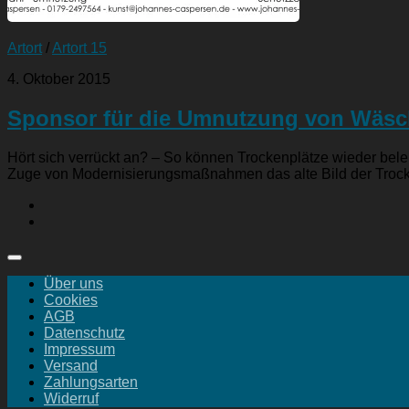
Artort
/
Artort 15
4. Oktober 2015
Sponsor für die Umnutzung von Wäsc
Hört sich verrückt an? – So können Trockenplätze wieder be
Zuge von Modernisierungsmaßnahmen das alte Bild der Trocke
Über uns
Cookies
AGB
Datenschutz
Impressum
Versand
Zahlungsarten
Widerruf