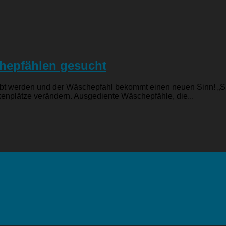
hepfählen gesucht
lebt werden und der Wäschepfahl bekommt einen neuen Sinn! „
nplätze verändern. Ausgediente Wäschepfähle, die...