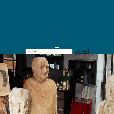
Mein Konto
Kontakt
Artort
Ausstellungen
Kunstaktionen
Landart
Geheimtipps
Portfolio
0 Artikel
0,00 €
Suchen
nach: