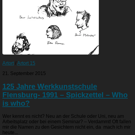
Artort
/
Artort 15
21. September 2015
125 Jahre Werkkunstschule
Flensburg- 1991 – Spickzettel – Who
is who?
Wer kennt es nicht? Neu an der Schule oder Uni, neu am
Arbeitsplatz oder bei einem Seminar? – Verdammt! Oft fallen
mir die Namen zu den Gesichtern nicht ein, da mach ich mir
heute...