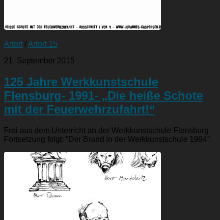
Artort
/
Artort 15
21. September 2015
125 Jahre Werkkunstschule
Flensburg- 1991- „Die heiße Schote
mit der Feuerwehrzufahrt!“
Frei aus dem Unterricht an der Werkkunstschule Flensburg
Fortsetzung folgt: “Der Brand in der Werkkunstschule 1994”