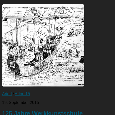
Artort
/
Artort 15
19. September 2015
125 Jahre Werkkunstschule