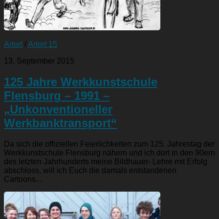
Artort
/
Artort 15
13. September 2015
125 Jahre Werkkunstschule
Flensburg – 1991 –
„Unkonventioneller
Werkbanktransport“
Da sich die offiziellen Feierlichkeiten zum 125. Jahrestag der
Werkkunstschule Flensburg nähern und ich dort in den 90ern
des letzten Jahrhunderts meine Bildhauer- Lehre mit Erfolg
abschloss, will ich Euch die damals entstandenen
Cartoons...