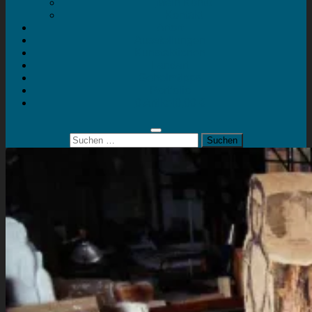
Mein Konto
Kontakt
Artort
Ausstellungen
Kunstaktionen
Landart
Geheimtipps
Portfolio
0 Artikel
0,00 €
Suchen
nach: