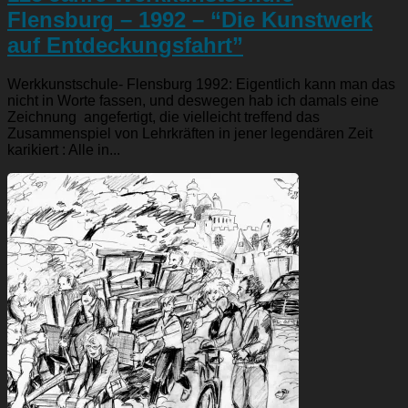
Flensburg – 1992 – “Die Kunstwerk
auf Entdeckungsfahrt”
Werkkunstschule- Flensburg 1992: Eigentlich kann man das
nicht in Worte fassen, und deswegen hab ich damals eine
Zeichnung angefertigt, die vielleicht treffend das
Zusammenspiel von Lehrkräften in jener legendären Zeit
karikiert : Alle in...