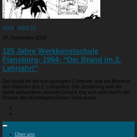
Artort
/
Artort 15
24. September 2015
125 Jahre Werkkunstschule
Flensburg- 1994- “Der Brand im 2.
Lehrjahr!”
Der Anlaß für die nun gezeigten Cartoons, war ein Brand in
den Räumen des 2. Lehrjahres. Die Zerstörung und der
damit verbundene ätzende Geruch zog sich aber durch alle
Räume des Nordflügels.Dieser Trakt wurde...
Über uns