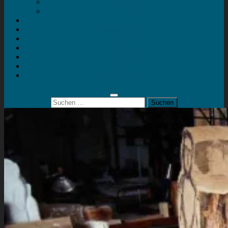
Mein Konto
Kontakt
Artort
Ausstellungen
Kunstaktionen
Landart
Geheimtipps
Portfolio
0 Artikel
0,00 €
Suchen
nach: