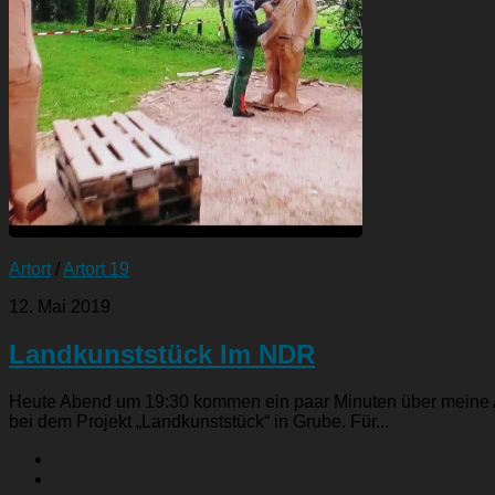
Artort
/
Artort 19
12. Mai 2019
Landkunststück Im NDR
Heute Abend um 19:30 kommen ein paar Minuten über meine A
bei dem Projekt „Landkunststück“ in Grube. Für...