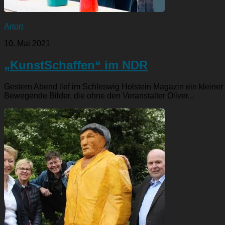
Artort
10. Mai 2021
„KunstSchaffen“ im NDR
Gestern Abend lief im Schleswig Holstein Magazin ein kleine
Bewegende Bilder, die ohne den Veranstalter Oliver...