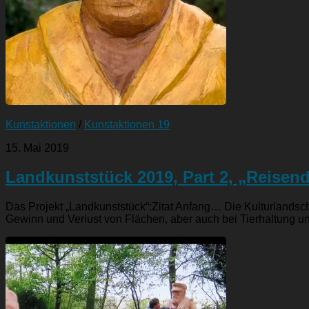
Kunstaktionen
/
Kunstaktionen 19
15. Mai 2019
Landkunststück 2019, Part 2, „Reisen
Das Projekt „Landkunststück“:Zitat Anfang… Die Kulturlandscha
Gewinn und Verlust von Flächen, aber auch bei Tierhaltung u