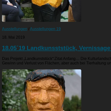
Ausstellungen
/
Ausstellungen 19
18. Mai 2019
18.05´19 Landkunsststück, Vernissag
Das Projekt „Landkunststück“:Zitat Anfang… Die Kulturlandscha
Gewinn und Verlust von Flächen, aber auch bei Tierhaltung u