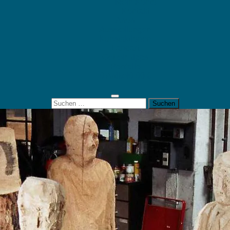
Mein Konto
Kontakt
Artort
Ausstellungen
Kunstaktionen
Landart
Geheimtipps
Portfolio
0 Artikel
0,00 €
Suchen
nach: