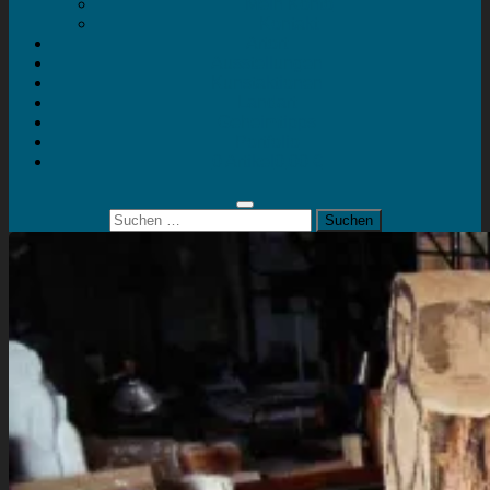
Mein Konto
Kontakt
Artort
Ausstellungen
Kunstaktionen
Landart
Geheimtipps
Portfolio
0 Artikel
0,00 €
Suchen
nach: