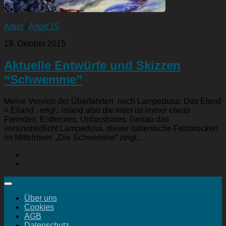
Artort
/
Artort 15
19. Oktober 2015
Aktuelle Entwürfe und Skizzen
“Schwemme”
Meine Version der Überfahrten nach Lampedusa: Das Elend
= Eiland , engl.: island also die Insel ist immer etwas
Fremdes, Entferntes, Unfassbares. Genau das
versinnbildlicht Lampedusa, dieser italienische Felsbrocken
im Mittelmeer. „Die Schwemme“ zeigt...
Über uns
Cookies
AGB
Datenschutz